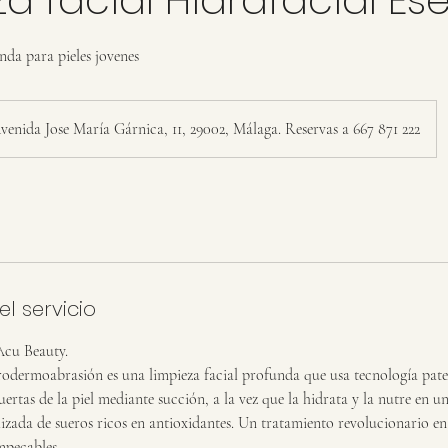
nda para pieles jovenes
venida Jose María Gárnica, 11, 29002, Málaga. Reservas a 667 871 222
l servicio
Acu Beauty.
rodermoabrasión es una limpieza facial profunda que usa tecnología pat
ertas de la piel mediante succión, a la vez que la hidrata y la nutre en 
zada de sueros ricos en antioxidantes. Un tratamiento revolucionario en 
mpecables.