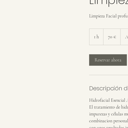
Limpieza Facial profu
70
euros
1 h
1
70 €
A
Reservar ahora
Descripción de
Hidrofacial Esencial 
El tratamiento de hid
impurezas y células mu
combinacion personali
con unos resultados i