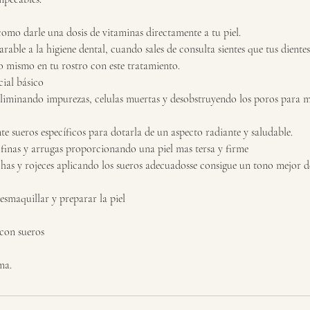
como darle una dosis de vitaminas directamente a tu piel.
able a la higiene dental, cuando sales de consulta sientes que tus diente
lo mismo en tu rostro con este tratamiento.
cial básico
liminando impurezas, celulas muertas y desobstruyendo los poros para m
e sueros específicos para dotarla de un aspecto radiante y saludable.
s finas y arrugas proporcionando una piel mas tersa y firme
as y rojeces aplicando los sueros adecuadosse consigue un tono mejor de 
esmaquillar y preparar la piel
con sueros