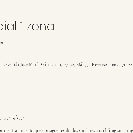
cial 1 zona
ía
Avenida Jose María Gárnica, 11, 29002, Málaga. Reservas a 667 871 222
u service
onario tratamiento que consigue resultados similares a un lifting sin ciru