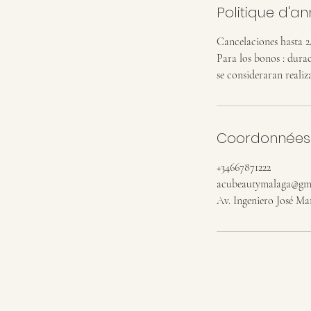
Politique d'an
Cancelaciones hasta 2
Para los bonos : dura
se consideraran realiz
Coordonnées
+34667871222
acubeautymalaga@gm
Av. Ingeniero José Ma