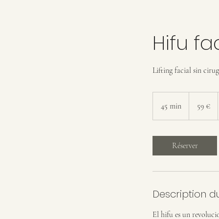
Hifu fa
Lifting facial sin cirug
59
euros
45 min
4
59 €
5
m
i
Réserver
n
Description d
El hifu es un revoluci