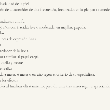
asticidad de la piel
ión de ultrasonidos de alta frecuencia, focalizados en la piel para remode
andidatos a Hifu
65 años con flacidez leve o moderada, en mejillas, papada,
dos.
lineas de expresión finas.
a
 rededor de la boca.
ura similar al papel crepé.
 cuello y escote.
 realiza
a 3 meses, 6 meses o un año según el criterio de tu especialista.
 los efectos
ibles al finalizar eltratamiento, pero durante tres meses seguira apreciand